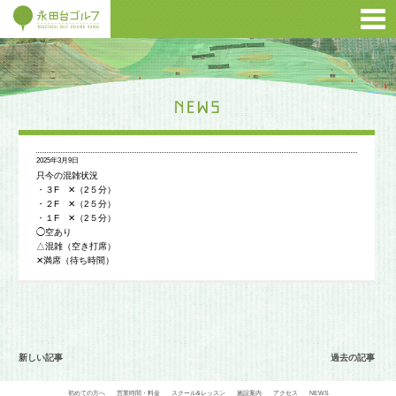
2025年3月9日
只今の混雑状況
・３F ✕（2５分）
・２F ✕（2５分）
・１F ✕（2５分）
◯空あり
△混雑（空き打席）
✕満席（待ち時間）
新しい記事
過去の記事
初めての方へ
営業時間・料金
スクール&レッスン
施設案内
アクセス
NEWS