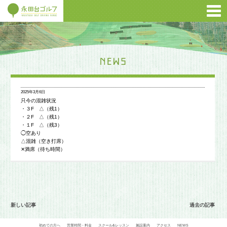
2025年3月6日
只今の混雑状況
・３F △（残1）
・２F △（残1）
・１F △（残3）
◯空あり
△混雑（空き打席）
✕満席（待ち時間）
新しい記事
過去の記事
初めての方へ
営業時間・料金
スクール&レッスン
施設案内
アクセス
NEWS