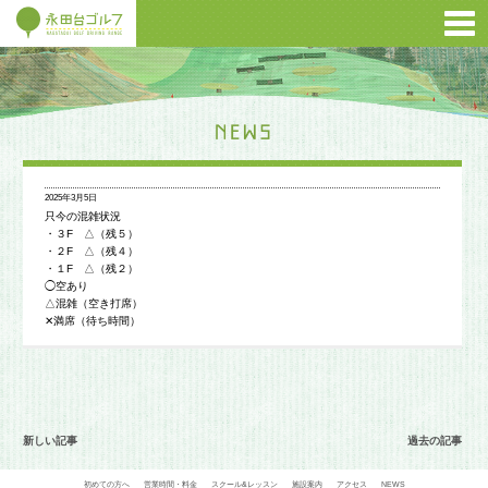
2025年3月5日
只今の混雑状況
・３F △（残５）
・２F △（残４）
・１F △（残２）
◯空あり
△混雑（空き打席）
✕満席（待ち時間）
新しい記事
過去の記事
初めての方へ
営業時間・料金
スクール&レッスン
施設案内
アクセス
NEWS