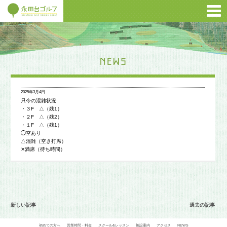
2025年3月4日
只今の混雑状況
・３F △（残1）
・２F △（残2）
・１F △（残1）
◯空あり
△混雑（空き打席）
✕満席（待ち時間）
新しい記事
過去の記事
初めての方へ
営業時間・料金
スクール&レッスン
施設案内
アクセス
NEWS