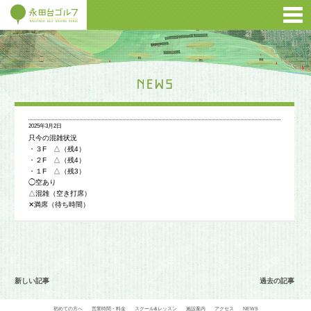
2025年3月2日
只今の混雑状況
・３F △（残4）
・２F △（残4）
・１F △（残3）
◯空あり
△混雑（空き打席）
✕満席（待ち時間）
新しい記事
過去の記事
初めての方へ
営業時間・料金
スクール&レッスン
施設案内
アクセス
NEWS