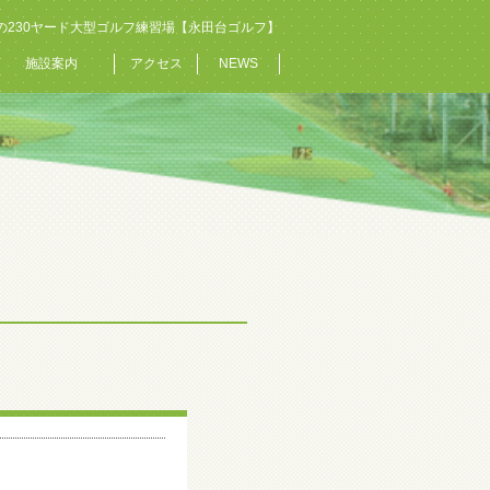
の230ヤード大型ゴルフ練習場【永田台ゴルフ】
施設案内
アクセス
NEWS