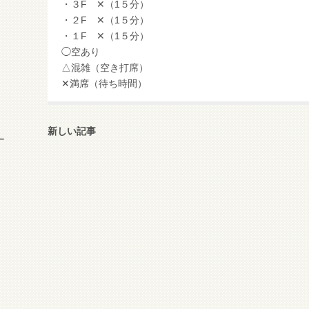
・３F ✕（1５分）
・２F ✕（1５分）
・１F ✕（1５分）
◯空あり
△混雑（空き打席）
✕満席（待ち時間）
新しい記事
ー