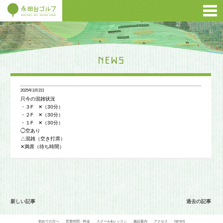
2025年3月2日
只今の混雑状況
・３F ✕（30分）
・２F ✕（30分）
・１F ✕（30分）
◯空あり
△混雑（空き打席）
✕満席（待ち時間）
新しい記事
過去の記事
初めての方へ
営業時間・料金
スクール&レッスン
施設案内
アクセス
NEWS