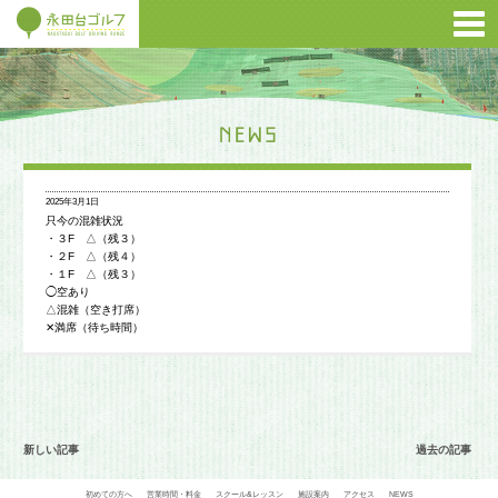
2025年3月1日
只今の混雑状況
・３F △（残３）
・２F △（残４）
・１F △（残３）
◯空あり
△混雑（空き打席）
✕満席（待ち時間）
新しい記事
過去の記事
初めての方へ
営業時間・料金
スクール&レッスン
施設案内
アクセス
NEWS