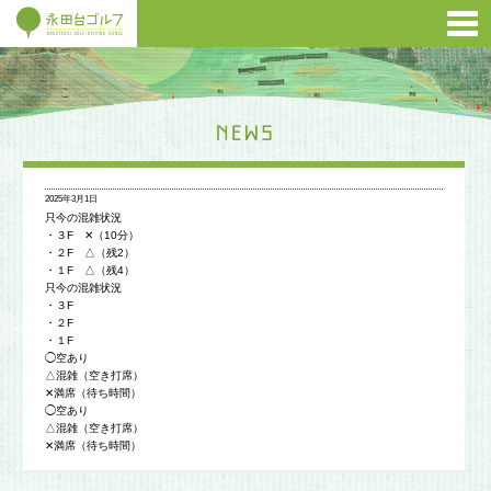
2025年3月1日
只今の混雑状況
・３F ✕（10分）
・２F △（残2）
・１F △（残4）
只今の混雑状況
・３F
・２F
・１F
◯空あり
△混雑（空き打席）
✕満席（待ち時間）
◯空あり
△混雑（空き打席）
✕満席（待ち時間）