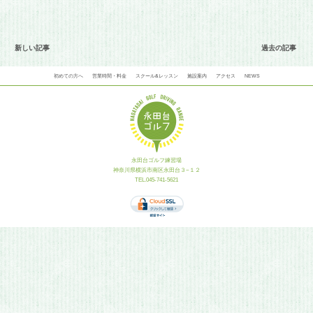
新しい記事
過去の記事
初めての方へ
営業時間・料金
スクール&レッスン
施設案内
アクセス
NEWS
永田台ゴルフ練習場
神奈川県横浜市南区永田台３−１２
TEL.045-741-5621