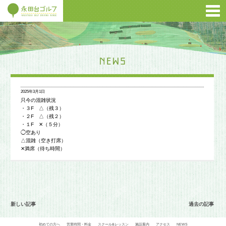
2025年3月1日
只今の混雑状況
・３F △（残３）
・２F △（残２）
・１F ✕（５分）
◯空あり
△混雑（空き打席）
✕満席（待ち時間）
新しい記事
過去の記事
初めての方へ
営業時間・料金
スクール&レッスン
施設案内
アクセス
NEWS