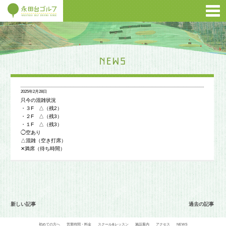
2025年2月28日
只今の混雑状況
・３F △（残2）
・２F △（残3）
・１F △（残3）
◯空あり
△混雑（空き打席）
✕満席（待ち時間）
新しい記事
過去の記事
初めての方へ
営業時間・料金
スクール&レッスン
施設案内
アクセス
NEWS