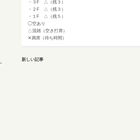
・３F △（残３）
・２F △（残３）
・１F △（残５）
◯空あり
△混雑（空き打席）
✕満席（待ち時間）
新しい記事
ー