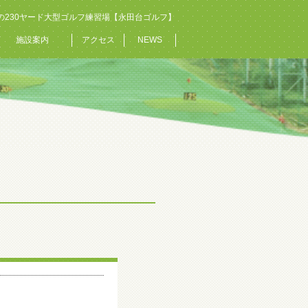
の230ヤード大型ゴルフ練習場【永田台ゴルフ】
施設案内
アクセス
NEWS