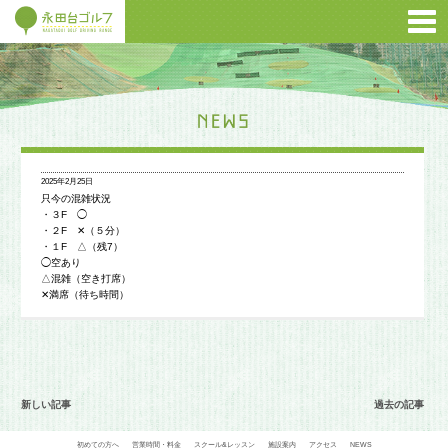
2025年2月25日
只今の混雑状況
・３F ◯
・２F ✕（５分）
・１F △（残7）
◯空あり
△混雑（空き打席）
✕満席（待ち時間）
新しい記事
過去の記事
初めての方へ
営業時間・料金
スクール&レッスン
施設案内
アクセス
NEWS