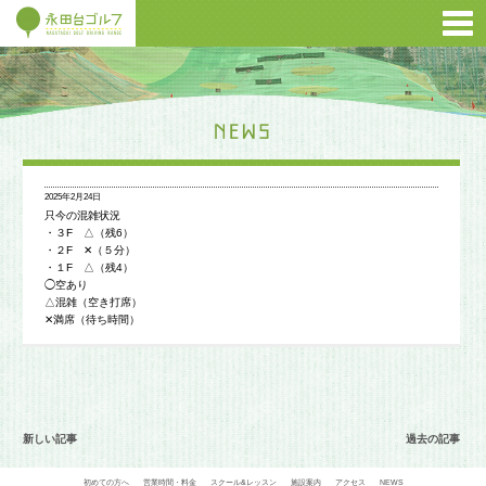
2025年2月24日
只今の混雑状況
・３F △（残6）
・２F ✕（５分）
・１F △（残4）
◯空あり
△混雑（空き打席）
✕満席（待ち時間）
新しい記事
過去の記事
初めての方へ
営業時間・料金
スクール&レッスン
施設案内
アクセス
NEWS