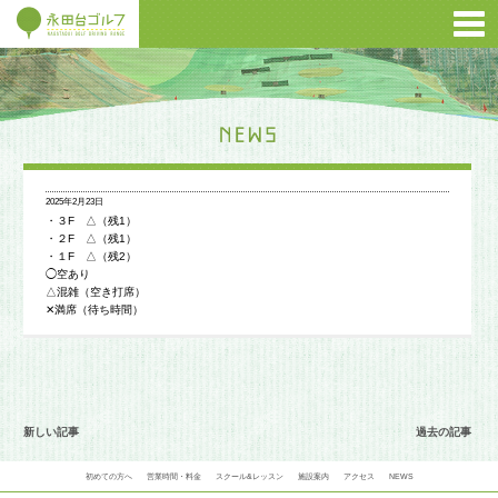
2025年2月23日
・３F △（残1）
・２F △（残1）
・１F △（残2）
◯空あり
△混雑（空き打席）
✕満席（待ち時間）
新しい記事
過去の記事
初めての方へ
営業時間・料金
スクール&レッスン
施設案内
アクセス
NEWS