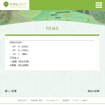
2025年2月23日
・３F ✕（10分）
・２F ✕（10分）
・１F △（残4）
◯空あり
△混雑（空き打席）
✕満席（待ち時間）
新しい記事
過去の記事
初めての方へ
営業時間・料金
スクール&レッスン
施設案内
アクセス
NEWS