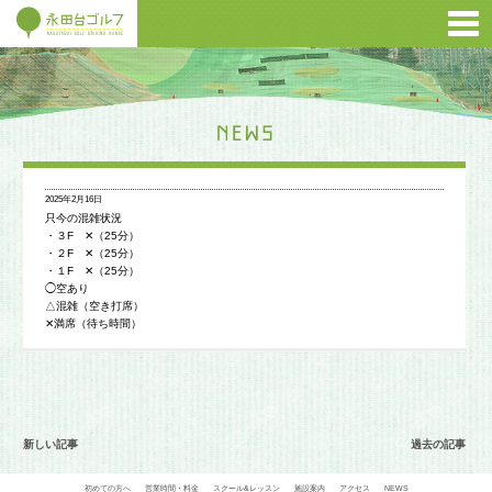
2025年2月16日
只今の混雑状況
・３F ✕（25分）
・２F ✕（25分）
・１F ✕（25分）
◯空あり
△混雑（空き打席）
✕満席（待ち時間）
新しい記事
過去の記事
初めての方へ
営業時間・料金
スクール&レッスン
施設案内
アクセス
NEWS