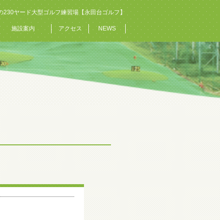
の230ヤード大型ゴルフ練習場【永田台ゴルフ】
施設案内
アクセス
NEWS