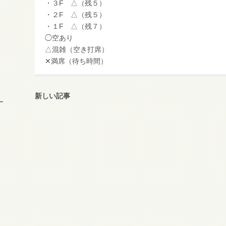
・３F △（残５）
・２F △（残５）
・１F △（残７）
◯空あり
△混雑（空き打席）
✕満席（待ち時間）
新しい記事
ー