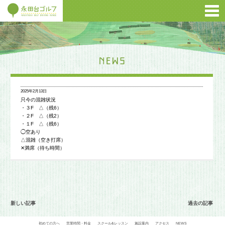
2025年2月13日
只今の混雑状況
・３F △（残6）
・２F △（残2）
・１F △（残6）
◯空あり
△混雑（空き打席）
✕満席（待ち時間）
新しい記事
過去の記事
初めての方へ
営業時間・料金
スクール&レッスン
施設案内
アクセス
NEWS