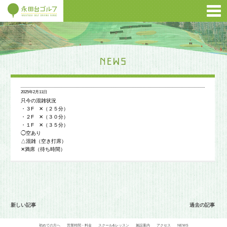
2025年2月11日
只今の混雑状況
・３F ✕（２５分）
・２F ✕（３０分）
・１F ✕（３５分）
◯空あり
△混雑（空き打席）
✕満席（待ち時間）
新しい記事
過去の記事
初めての方へ
営業時間・料金
スクール&レッスン
施設案内
アクセス
NEWS