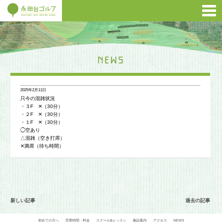
2025年2月11日
只今の混雑状況
・３F ✕（30分）
・２F ✕（30分）
・１F ✕（30分）
◯空あり
△混雑（空き打席）
✕満席（待ち時間）
新しい記事
過去の記事
初めての方へ
営業時間・料金
スクール&レッスン
施設案内
アクセス
NEWS