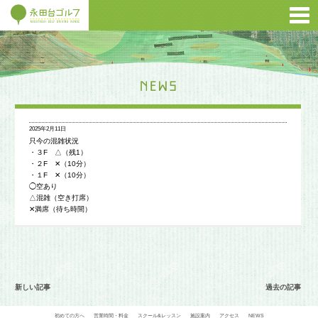
2025年2月11日
只今の混雑状況
・３F △（残1）
・２F ✕（10分）
・１F ✕（10分）
◯空あり
△混雑（空き打席）
✕満席（待ち時間）
新しい記事
過去の記事
初めての方へ
営業時間・料金
スクール&レッスン
施設案内
アクセス
NEWS