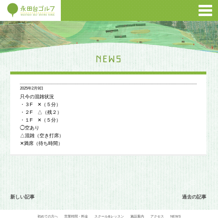
2025年2月9日
只今の混雑状況
・３F ✕（５分）
・２F △（残２）
・１F ✕（５分）
◯空あり
△混雑（空き打席）
✕満席（待ち時間）
新しい記事
過去の記事
初めての方へ
営業時間・料金
スクール&レッスン
施設案内
アクセス
NEWS