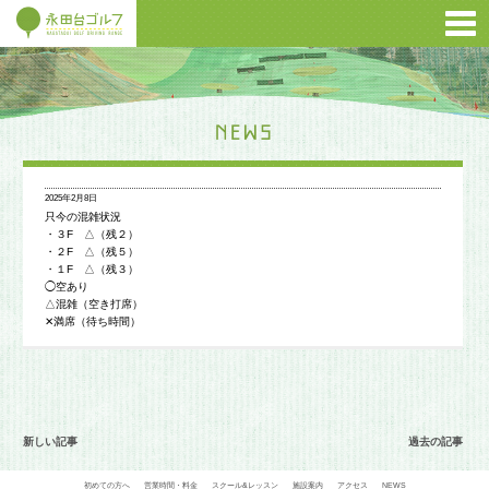
2025年2月8日
只今の混雑状況
・３F △（残２）
・２F △（残５）
・１F △（残３）
◯空あり
△混雑（空き打席）
✕満席（待ち時間）
新しい記事
過去の記事
初めての方へ
営業時間・料金
スクール&レッスン
施設案内
アクセス
NEWS