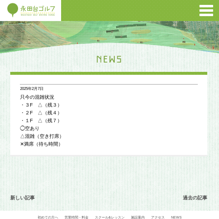
2025年2月7日
只今の混雑状況
・３F △（残３）
・２F △（残４）
・１F △（残７）
◯空あり
△混雑（空き打席）
✕満席（待ち時間）
新しい記事
過去の記事
初めての方へ
営業時間・料金
スクール&レッスン
施設案内
アクセス
NEWS