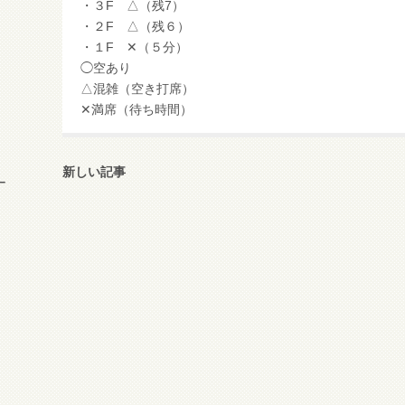
・３F △（残7）
・２F △（残６）
・１F ✕（５分）
◯空あり
△混雑（空き打席）
✕満席（待ち時間）
新しい記事
ー