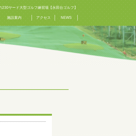
の230ヤード大型ゴルフ練習場【永田台ゴルフ】
施設案内
アクセス
NEWS