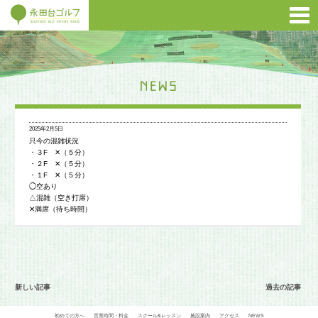
2025年2月5日
只今の混雑状況
・３F ✕（５分）
・２F ✕（５分）
・１F ✕（５分）
◯空あり
△混雑（空き打席）
✕満席（待ち時間）
新しい記事
過去の記事
初めての方へ
営業時間・料金
スクール&レッスン
施設案内
アクセス
NEWS