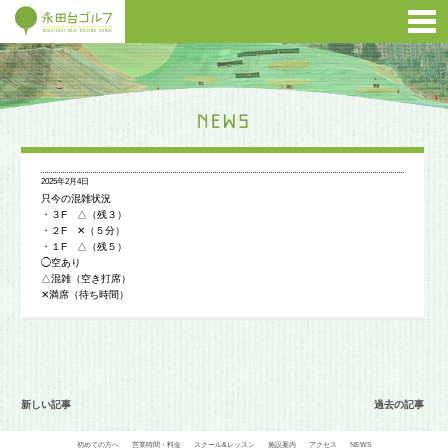
2025年2月4日
只今の混雑状況
・３F △（残３）
・２F ✕（５分）
・１F △（残５）
◯空あり
△混雑（空き打席）
✕満席（待ち時間）
新しい記事
過去の記事
初めての方へ
営業時間・料金
スクール&レッスン
施設案内
アクセス
NEWS