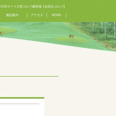
の230ヤード大型ゴルフ練習場【永田台ゴルフ】
施設案内
アクセス
NEWS