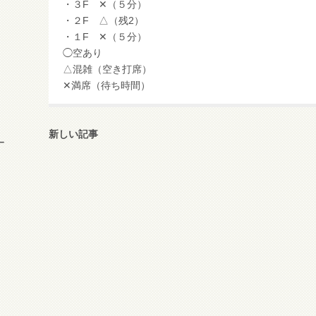
・３F ✕（５分）
・２F △（残2）
・１F ✕（５分）
◯空あり
△混雑（空き打席）
✕満席（待ち時間）
新しい記事
ー