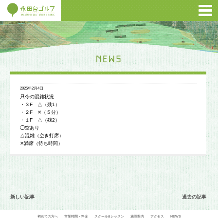
2025年2月4日
只今の混雑状況
・３F △（残1）
・２F ✕（５分）
・１F △（残2）
◯空あり
△混雑（空き打席）
✕満席（待ち時間）
新しい記事
過去の記事
初めての方へ
営業時間・料金
スクール&レッスン
施設案内
アクセス
NEWS