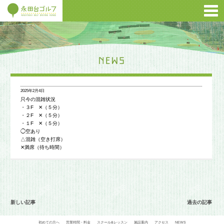
2025年2月4日
只今の混雑状況
・３F ✕（５分）
・２F ✕（５分）
・１F ✕（５分）
◯空あり
△混雑（空き打席）
✕満席（待ち時間）
新しい記事
過去の記事
初めての方へ
営業時間・料金
スクール&レッスン
施設案内
アクセス
NEWS