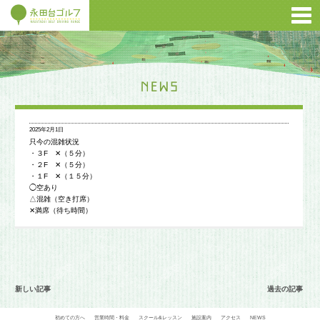
2025年2月1日
只今の混雑状況
・３F ✕（５分）
・２F ✕（５分）
・１F ✕（１５分）
◯空あり
△混雑（空き打席）
✕満席（待ち時間）
新しい記事
過去の記事
初めての方へ
営業時間・料金
スクール&レッスン
施設案内
アクセス
NEWS