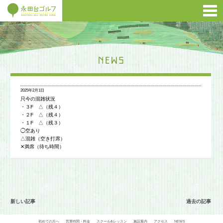
2025年2月1日
只今の混雑状況
・３F △（残４）
・２F △（残４）
・１F △（残３）
◯空あり
△混雑（空き打席）
✕満席（待ち時間）
新しい記事
過去の記事
初めての方へ
営業時間・料金
スクール&レッスン
施設案内
アクセス
NEWS