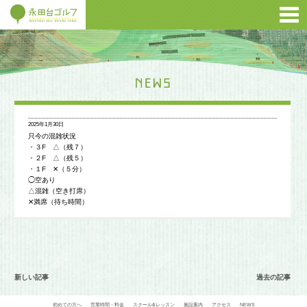
2025年1月30日
只今の混雑状況
・３F △（残７）
・２F △（残５）
・１F ✕（５分）
◯空あり
△混雑（空き打席）
✕満席（待ち時間）
新しい記事
過去の記事
初めての方へ
営業時間・料金
スクール&レッスン
施設案内
アクセス
NEWS