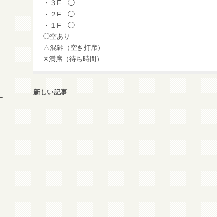
・３F ◯
・２F ◯
・１F ◯
◯空あり
△混雑（空き打席）
✕満席（待ち時間）
新しい記事
ー