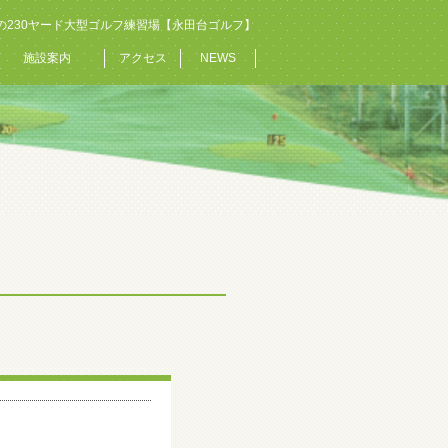
の230ヤード大型ゴルフ練習場【永田台ゴルフ】
施設案内
アクセス
NEWS