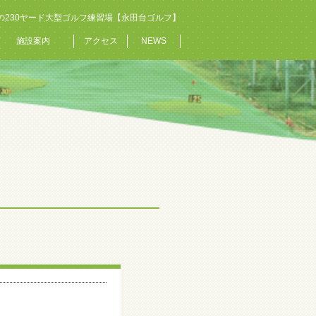
の230ヤード大型ゴルフ練習場【永田台ゴルフ】
施設案内
アクセス
NEWS