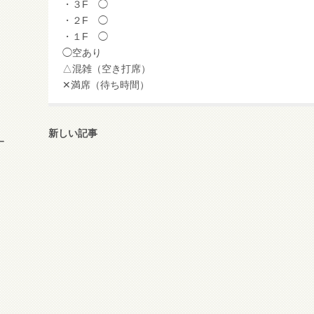
・３F ◯
・２F ◯
・１F ◯
◯空あり
△混雑（空き打席）
✕満席（待ち時間）
新しい記事
ー