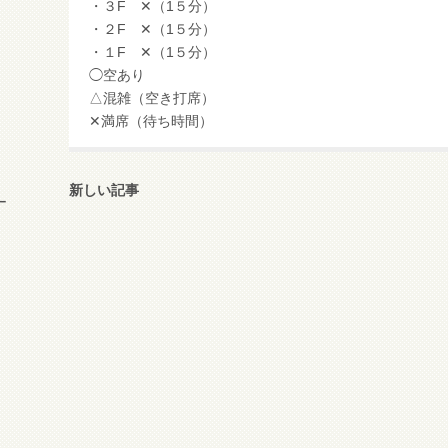
・３F ✕（1５分）
・２F ✕（1５分）
・１F ✕（1５分）
◯空あり
△混雑（空き打席）
✕満席（待ち時間）
新しい記事
ー