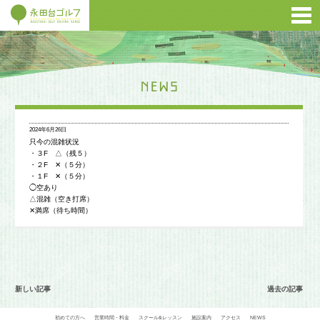
2024年6月26日
只今の混雑状況
・３F △（残５）
・２F ✕（５分）
・１F ✕（５分）
◯空あり
△混雑（空き打席）
✕満席（待ち時間）
新しい記事
過去の記事
初めての方へ
営業時間・料金
スクール&レッスン
施設案内
アクセス
NEWS