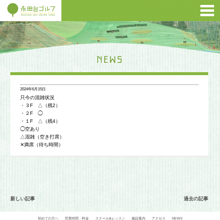
2024年6月15日
只今の混雑状況
・３F △（残2）
・２F ◯
・１F △（残4）
◯空あり
△混雑（空き打席）
✕満席（待ち時間）
新しい記事
過去の記事
初めての方へ
営業時間・料金
スクール&レッスン
施設案内
アクセス
NEWS