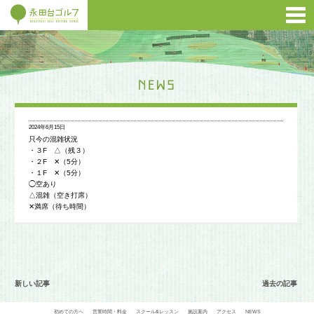
2024年6月15日
只今の混雑状況
・３F △（残３）
・２F ✕（5分）
・１F ✕（5分）
◯空あり
△混雑（空き打席）
✕満席（待ち時間）
新しい記事
過去の記事
初めての方へ
営業時間・料金
スクール&レッスン
施設案内
アクセス
NEWS