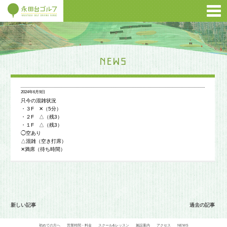
2024年6月9日
只今の混雑状況
・３F ✕（5分）
・２F △（残3）
・１F △（残3）
◯空あり
△混雑（空き打席）
✕満席（待ち時間）
新しい記事
過去の記事
初めての方へ
営業時間・料金
スクール&レッスン
施設案内
アクセス
NEWS