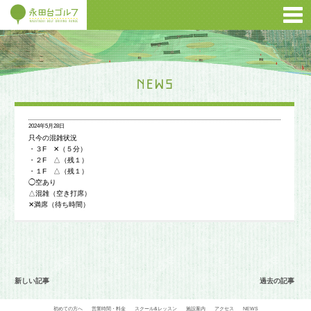
2024年5月28日
只今の混雑状況
・３F ✕（５分）
・２F △（残１）
・１F △（残１）
◯空あり
△混雑（空き打席）
✕満席（待ち時間）
新しい記事
過去の記事
初めての方へ
営業時間・料金
スクール&レッスン
施設案内
アクセス
NEWS