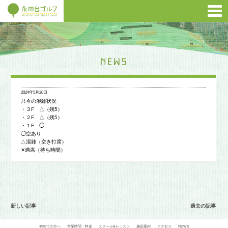
2024年5月20日
只今の混雑状況
・３F △（残5）
・２F △（残5）
・１F ◯
◯空あり
△混雑（空き打席）
✕満席（待ち時間）
新しい記事
過去の記事
初めての方へ
営業時間・料金
スクール&レッスン
施設案内
アクセス
NEWS