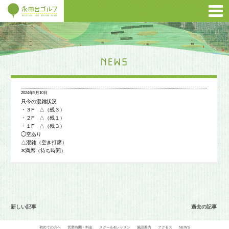
2024年5月10日
只今の混雑状況
・３F △（残３）
・２F △（残１）
・１F △（残３）
◯空あり
△混雑（空き打席）
✕満席（待ち時間）
新しい記事
過去の記事
初めての方へ
営業時間・料金
スクール&レッスン
施設案内
アクセス
NEWS