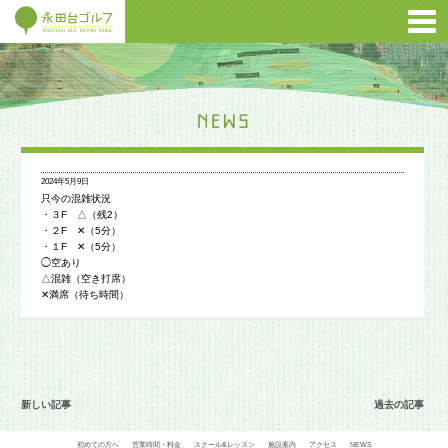
2024年5月9日
只今の混雑状況
・３F △（残2）
・２F ✕（5分）
・１F ✕（5分）
◯空あり
△混雑（空き打席）
✕満席（待ち時間）
新しい記事
過去の記事
初めての方へ
営業時間・料金
スクール&レッスン
施設案内
アクセス
NEWS