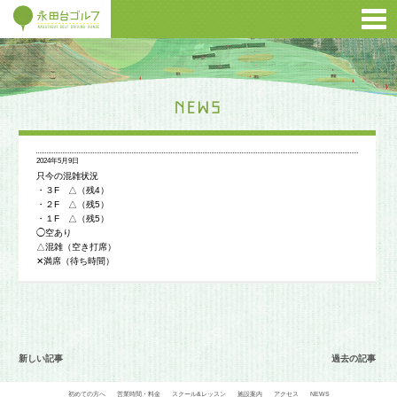
2024年5月9日
只今の混雑状況
・３F △（残4）
・２F △（残5）
・１F △（残5）
◯空あり
△混雑（空き打席）
✕満席（待ち時間）
新しい記事
過去の記事
初めての方へ
営業時間・料金
スクール&レッスン
施設案内
アクセス
NEWS