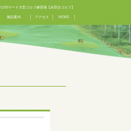
の230ヤード大型ゴルフ練習場【永田台ゴルフ】
施設案内
アクセス
NEWS