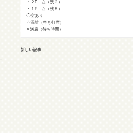
・２F △（残２）
・１F △（残５）
◯空あり
△混雑（空き打席）
✕満席（待ち時間）
新しい記事
ー