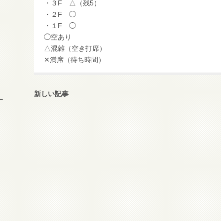
・３F △（残5）
・２F ◯
・１F ◯
◯空あり
△混雑（空き打席）
✕満席（待ち時間）
新しい記事
ー