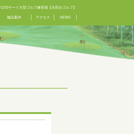
の230ヤード大型ゴルフ練習場【永田台ゴルフ】
施設案内
アクセス
NEWS