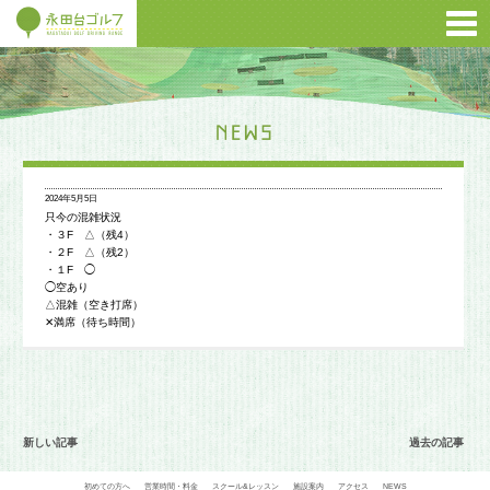
2024年5月5日
只今の混雑状況
・３F △（残4）
・２F △（残2）
・１F ◯
◯空あり
△混雑（空き打席）
✕満席（待ち時間）
新しい記事
過去の記事
初めての方へ
営業時間・料金
スクール&レッスン
施設案内
アクセス
NEWS