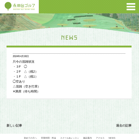
2024年4月30日
只今の混雑状況
・３F ◯
・２F △（残2）
・１F △（残1）
◯空あり
△混雑（空き打席）
✕満席（待ち時間）
新しい記事
過去の記事
初めての方へ
営業時間・料金
スクール&レッスン
施設案内
アクセス
NEWS